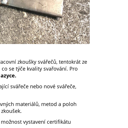
acovní zkoušky svářečů, tentokrát ze
 co se týče kvality svařování. Pro
jazyce.
jící svářeče nebo nové svářeče,
avných materiálů, metod a poloh
 zkoušek.
možnost vystavení certifikátu