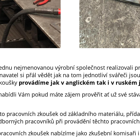
ednu nejmenovanou výrobní společnost realizovali pr
avatel si přál vědět jak na tom jednotliví svářeči jsou
zkoušky
provádíme jak v anglickém tak i v ruském 
abídli Vám pokud máte zájem prověřit ať už své stáva
to pracovních zkoušek od základního materiálu, příd
odborných pracovníků při provádění těchto pracovních
racovních zkoušek nabízíme jako zkušební komisaři i 