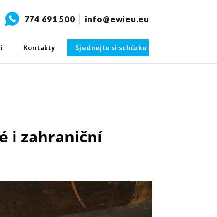
774 691 500
info@ewieu.eu
i
Kontakty
Sjednejte si schůzku
 i zahraniční