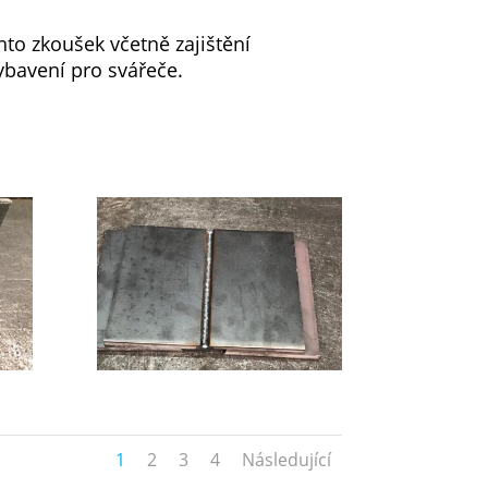
to zkoušek včetně zajištění
ybavení pro svářeče.
1
2
3
4
Následující