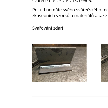
svářeče dle ČSN EN ISO 9606.
Pokud nemáte svého svářečského tech
zkušebních vzorků a materiálů a také
Svařování zdar!