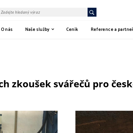
ledat
O nás
Naše služby
Ceník
Reference a partneř
h zkoušek svářečů pro české