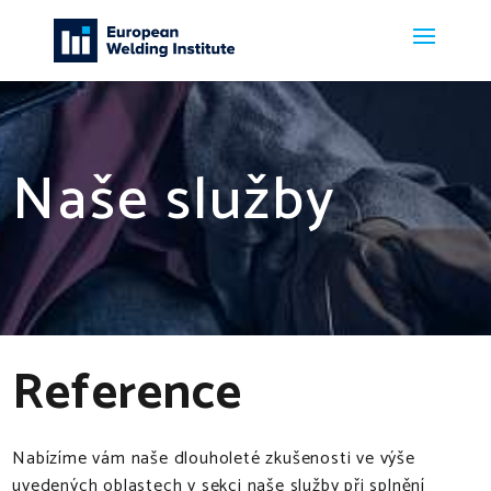
Naše služby
Reference
Nabízíme vám naše dlouholeté zkušenosti ve výše
uvedených oblastech v sekci naše služby při splnění