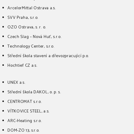
ArcelorMittal Ostrava a.s.
SVV Praha, s.r.o.
OZO Ostrava, s. r. o.
Czech Slag – Nová Huť, s.r.o.
Technology Center, s.r.o.
Střední škola stavení a dřevozpracující p.o.
Hochtief CZ a.s.
UNEX a.s.
Střední škola DAKOL, o. p. s.
CENTROMAT s.r.o.
VÍTKOVICE STEEL, a.s.
ARC-Heating s.r.o.
DOM-ZO 13, s.r.o.