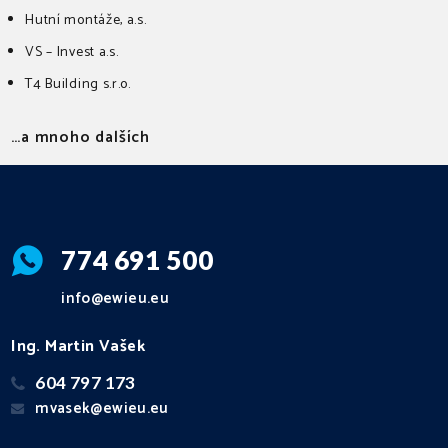
Hutní montáže, a.s.
VS – Invest a.s.
T4 Building s.r.o.
…a mnoho dalších
774 691 500
info@ewieu.eu
Ing. Martin Vašek
604 797 173
mvasek@ewieu.eu