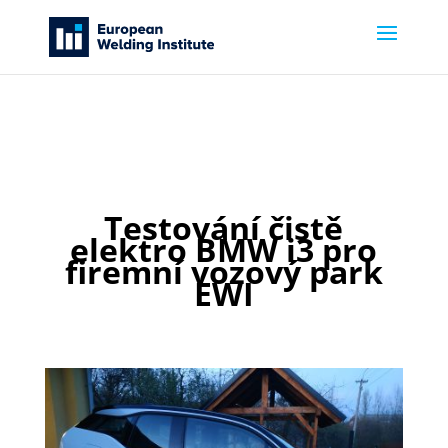
Testování čistě
elektro BMW i3 pro
firemní vozový park
EWI